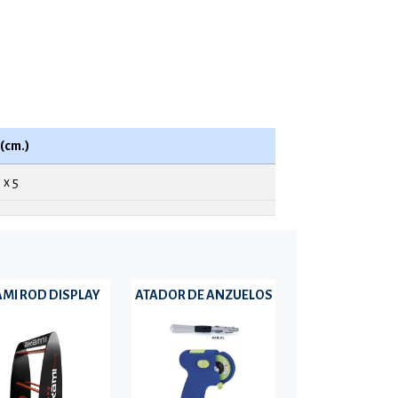
(cm.)
 x 5
MI ROD DISPLAY
ATADOR DE ANZUELOS