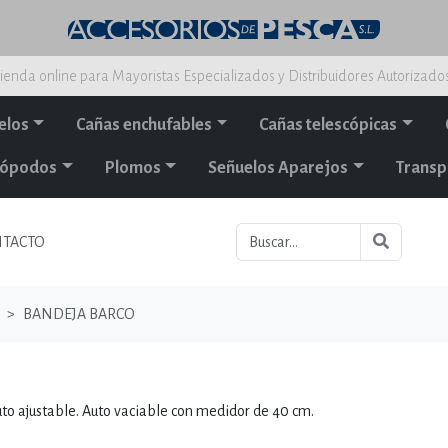
ienda online para Mayoristas Especializados y Distribuidores Autorizado
elos
Cañas enchufables
Cañas telescópicas
alópodos
Plomos
Señuelos Aparejos
Transp
TACTO
BANDEJA BARCO
to ajustable. Auto vaciable con medidor de 40 cm.