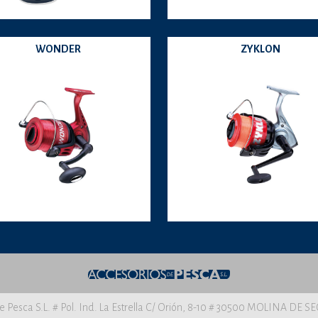
WONDER
ZYKLON
e Pesca S.L. # Pol. Ind. La Estrella C/ Orión, 8-10 # 30500 MOLINA DE 