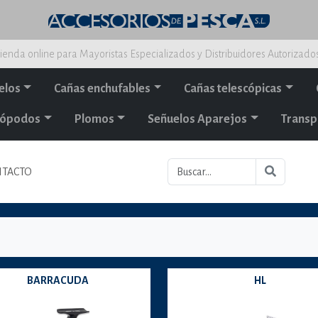
ienda online para Mayoristas Especializados y Distribuidores Autorizado
elos
Cañas enchufables
Cañas telescópicas
alópodos
Plomos
Señuelos Aparejos
Transp
TACTO
BARRACUDA
HL