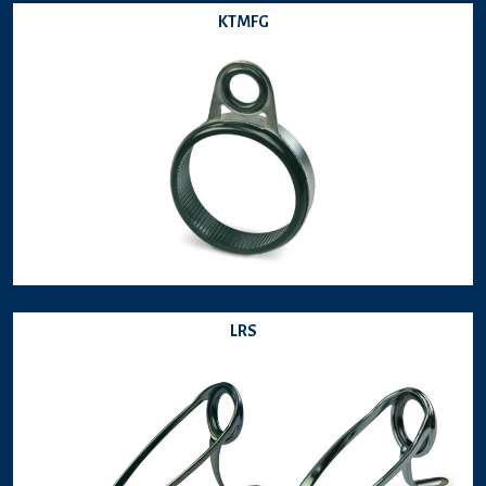
KTMFG
LRS