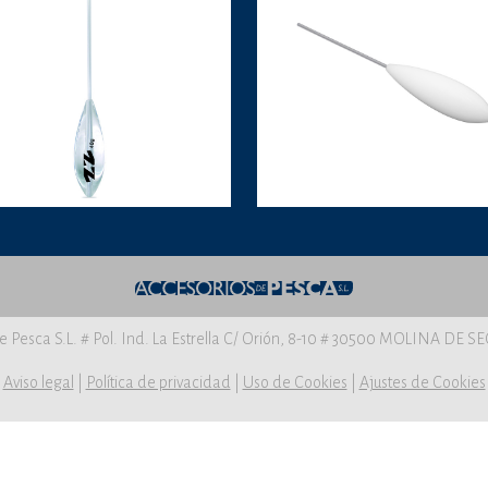
e Pesca S.L. # Pol. Ind. La Estrella C/ Orión, 8-10 # 30500 MOLINA DE 
Aviso legal
|
Política de privacidad
|
Uso de Cookies
|
Ajustes de Cookies