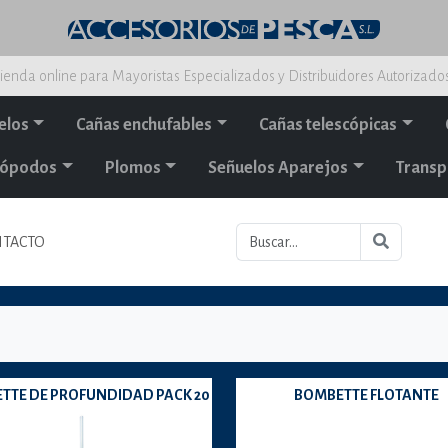
ienda online para Mayoristas Especializados y Distribuidores Autorizado
elos
Cañas enchufables
Cañas telescópicas
alópodos
Plomos
Señuelos Aparejos
Transp
TACTO
TTE DE PROFUNDIDAD PACK 20
BOMBETTE FLOTANTE