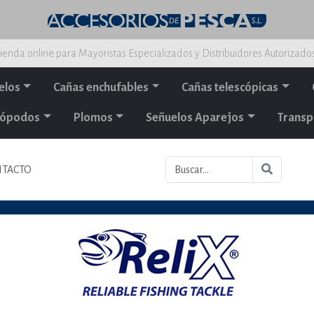
ienda online para Mayoristas Especializados y Distribuidores Autorizado
elos
Cañas enchufables
Cañas telescópicas
alópodos
Plomos
Señuelos Aparejos
Transp
TACTO