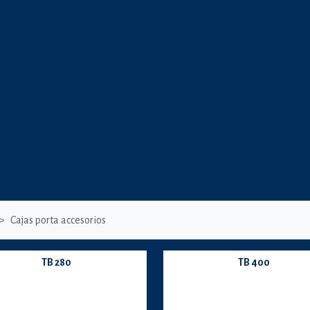
Cajas porta accesorios
TB 280
TB 400