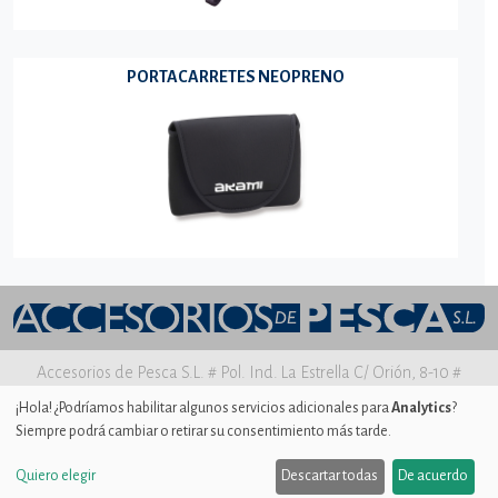
PORTACARRETES NEOPRENO
Accesorios de Pesca S.L. # Pol. Ind. La Estrella C/ Orión, 8-10 #
30500 MOLINA DE SEGURA Murcia
¡Hola! ¿Podríamos habilitar algunos servicios adicionales para
Analytics
?
Siempre podrá cambiar o retirar su consentimiento más tarde.
Aviso legal
|
Política de privacidad
|
Uso de Cookies
|
Ajustes de
Cookies
Quiero elegir
Descartar todas
De acuerdo