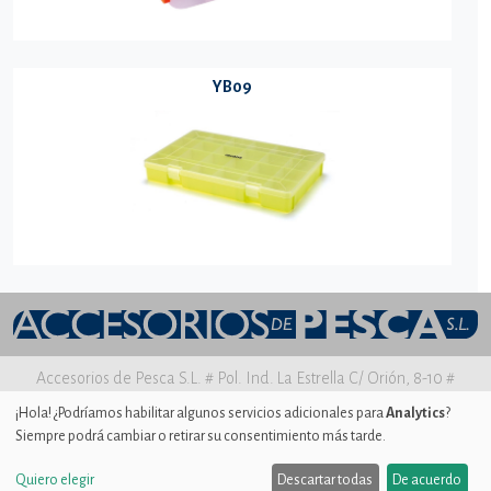
YB09
Accesorios de Pesca S.L. # Pol. Ind. La Estrella C/ Orión, 8-10 #
30500 MOLINA DE SEGURA Murcia
¡Hola! ¿Podríamos habilitar algunos servicios adicionales para
Analytics
?
Siempre podrá cambiar o retirar su consentimiento más tarde.
Aviso legal
|
Política de privacidad
|
Uso de Cookies
|
Ajustes de
Cookies
Quiero elegir
Descartar todas
De acuerdo