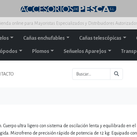
ienda online para Mayoristas Especializados y Distribuidores Autorizado
elos
Cañas enchufables
Cañas telescópicas
alópodos
Plomos
Señuelos Aparejos
Transp
TACTO
 Cuerpo ultra ligero con sistema de oscilación lenta y equilibrado en el 
cogida. Microfreno de precisión rápido de potencia de 12 kg. Equipado con