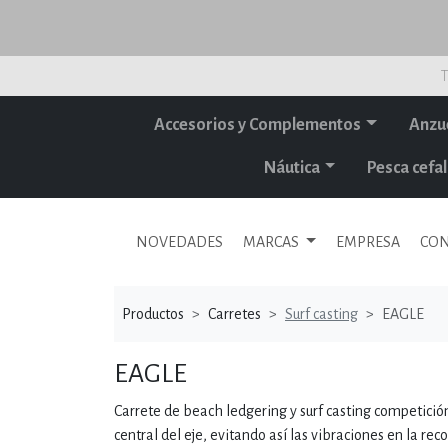
T
Accesorios y Complementos
Anzu
Náutica
Pesca cef
NOVEDADES
MARCAS
EMPRESA
CON
Productos
Carretes
Surf casting
EAGLE
EAGLE
Carrete de beach ledgering y surf casting competición.
central del eje, evitando así las vibraciones en la re