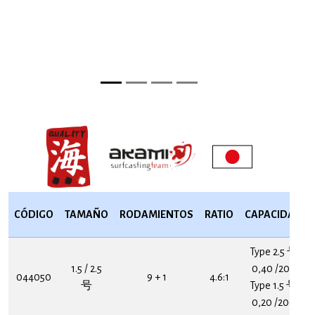
CÓDIGO
TAMAÑO
RODAMIENTOS
RATIO
CAPACIDAD
Type 2.5 号
1.5 / 2.5
0,40 /200
044050
9 + 1
4.6:1
号
Type 1.5 号
0,20 /200