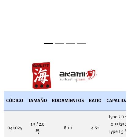
CÓDIGO
TAMAÑO
RODAMIENTOS
RATIO
CAPACIDAD
Type 2.0 号
1.5 / 2.0
0,35/250
044025
8 + 1
4.6:1
号
Type 1.5 号