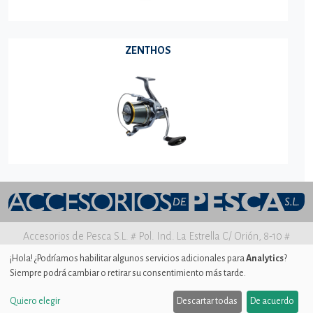
ZENTHOS
Accesorios de Pesca S.L. # Pol. Ind. La Estrella C/ Orión, 8-10 #
30500 MOLINA DE SEGURA Murcia
¡Hola! ¿Podríamos habilitar algunos servicios adicionales para
Analytics
?
Siempre podrá cambiar o retirar su consentimiento más tarde.
Aviso legal
|
Política de privacidad
|
Uso de Cookies
|
Ajustes de
Cookies
Quiero elegir
Descartar todas
De acuerdo