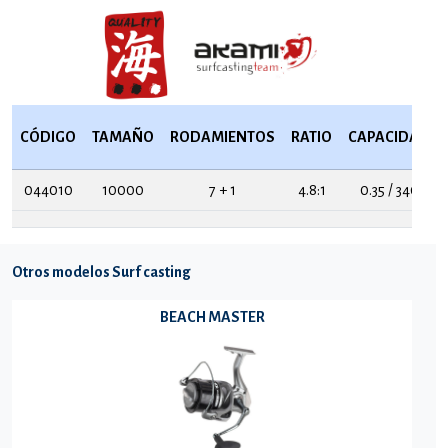
CÓDIGO
TAMAÑO
RODAMIENTOS
RATIO
CAPACIDAD
044010
10000
7 + 1
4.8:1
0.35 / 340
Otros modelos Surf casting
BEACH MASTER