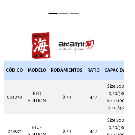
CÓDIGO
MODELO
RODAMIENTOS
RATIO
CAPACIDAD
Size 8000
RED
0,20/380
044070
8 + 1
4.1:1
EDITION
Size 11000
0,40 /460
Size 8000
BLUE
0,20/380
044071
8 + 1
4.1:1
EDITION
Size 11000