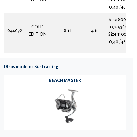
0,40 /460
Size 8000
GOLD
0,20/380
044072
8 +1
4.1:1
EDITION
Size 11000
0,40 /460
Otros modelos Surf casting
BEACH MASTER